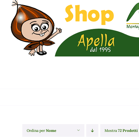
Salta
al
contenuto
Ordina per
Nome
Mostra
72 Prodotti