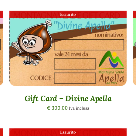
Esaurito
QUICK VIEW
Gift Card – Divine Apella
€
300,00
Iva inclusa
Esaurito