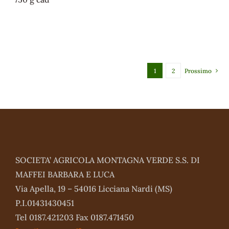
1
2
Prossimo
SOCIETA’ AGRICOLA MONTAGNA VERDE S.S. DI
MAFFEI BARBARA E LUCA
Via Apella, 19 – 54016 Licciana Nardi (MS)
P.I.01431430451
Tel 0187.421203 Fax 0187.471450