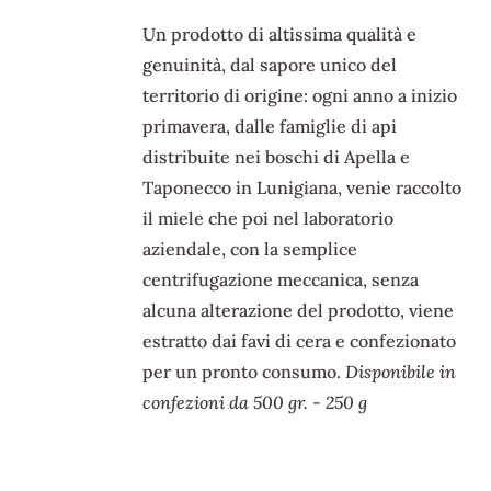
PIÙ
prezzo:
Un prodotto di altissima qualità e
VARIANTI.
da
LE
genuinità, dal sapore unico del
OPZIONI
€ 7,00
territorio di origine: ogni anno a inizio
POSSONO
a
ESSERE
primavera, dalle famiglie di api
€ 10,00
SCELTE
distribuite nei boschi di Apella e
NELLA
Taponecco in Lunigiana, venie raccolto
PAGINA
DEL
il miele che poi nel laboratorio
PRODOTTO
aziendale, con la semplice
centrifugazione meccanica, senza
alcuna alterazione del prodotto, viene
estratto dai favi di cera e confezionato
per un pronto consumo.
Disponibile in
confezioni da 500 gr. - 250 g