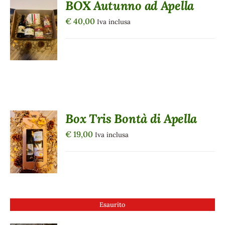
BOX Autunno ad Apella
AGGIUNGI
€
40,00
AL
Iva inclusa
CARRELLO
/
DETTAGLI
Box Tris Bontà di Apella
AGGIUNGI
€
19,00
AL
Iva inclusa
CARRELLO
/
DETTAGLI
Esaurito