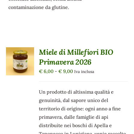
contaminazione da glutine.
Miele di Millefiori BIO
SCEGLI
Primavera 2026
QUESTO
/
PRODOTTO
DETTAGLI
Fascia
€
6,00
-
€
9,00
Iva inclusa
HA
di
PIÙ
VARIANTI.
prezzo:
Un prodotto di altissima qualità e
LE
da
OPZIONI
genuinità, dal sapore unico del
POSSONO
€ 6,00
territorio di origine: ogni anno a fine
ESSERE
a
SCELTE
primavera, dalle famiglie di api
€ 9,00
NELLA
distribuite nei boschi di Apella e
PAGINA
Taponecco in Lunigiana, venie raccolto
DEL