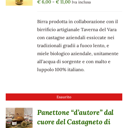
Fascia
€
6,00
-
€
11,00
Iva inclusa
HA
di
PIÙ
VARIANTI.
prezzo:
Birra prodotta in collaborazione con il
LE
da
OPZIONI
birrificio artigianale Taverna del Vara
POSSONO
€ 6,00
con castagne aziendali essiccate nei
ESSERE
a
SCELTE
tradizionali gradii a fuoco lento, e
€ 11,00
NELLA
miele biologico aziendale, unitamente
PAGINA
all’acqua di sorgente e con malto e
DEL
PRODOTTO
luppolo 100% italiano.
Esaurito
Panettone “d’autore” dal
DETTAGLI
cuore del Castagneto di