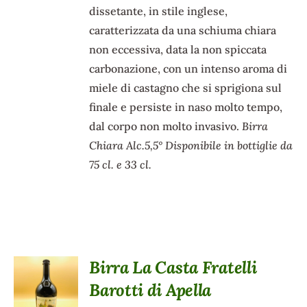
dissetante, in stile inglese,
caratterizzata da una schiuma chiara
non eccessiva, data la non spiccata
carbonazione, con un intenso aroma di
miele di castagno che si sprigiona sul
finale e persiste in naso molto tempo,
dal corpo non molto invasivo.
Birra
Chiara Alc.5,5°
Disponibile in bottiglie da
75 cl. e 33 cl.
Birra La Casta Fratelli
SCEGLI
Barotti di Apella
QUESTO
/
PRODOTTO
DETTAGLI