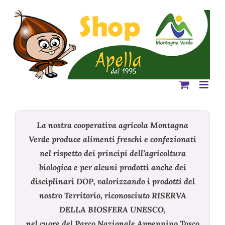
Salta
al
contenuto
La nostra cooperativa agricola Montagna
Verde produce alimenti freschi e confezionati
nel rispetto dei principi dell’agricoltura
biologica e per alcuni prodotti anche dei
disciplinari DOP, valorizzando i prodotti del
nostro Territorio, riconosciuto RISERVA
DELLA BIOSFERA UNESCO,
nel cuore del Parco Nazionale Appennino Tosco