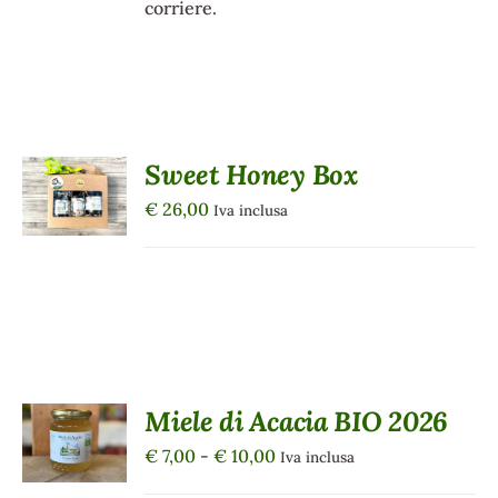
corriere.
AGGIUNGI
Sweet Honey Box
AL
CARRELLO
€
26,00
Iva inclusa
/
DETTAGLI
Miele di Acacia BIO 2026
SCEGLI
QUESTO
/
Fascia
€
7,00
-
€
10,00
Iva inclusa
PRODOTTO
DETTAGLI
di
HA