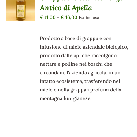
SCEGLI
Antico di Apella
QUESTO
/
PRODOTTO
DETTAGLI
Fascia
€
11,00
-
€
16,00
Iva inclusa
HA
di
PIÙ
VARIANTI.
prezzo:
Prodotto a base di grappa e con
LE
da
OPZIONI
infusione di miele aziendale biologico,
POSSONO
€ 11,00
prodotto dalle api che raccolgono
ESSERE
a
SCELTE
nettare e polline nei boschi che
€ 16,00
NELLA
circondano l'azienda agricola, in un
PAGINA
intatto ecosistema, trasferendo nel
DEL
PRODOTTO
miele e nella grappa i profumi della
montagna lunigianese.