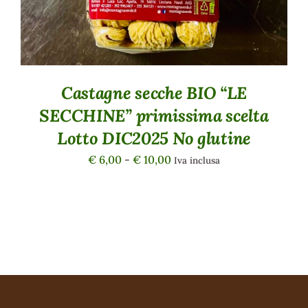
POSSONO
ESSERE
SCELTE
NELLA
PAGINA
DEL
PRODOTTO
Castagne secche BIO “LE
SECCHINE” primissima scelta
Lotto DIC2025 No glutine
Fascia
€
6,00
-
€
10,00
Iva inclusa
di
prezzo:
da
€ 6,00
a
€ 10,00